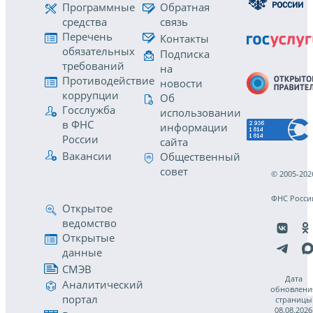
Программные
Обратная
средства
связь
Перечень
Контакты
обязательных
Подписка
требований
на
Противодействие
новости
коррупции
Об
Госслужба
использовании
в ФНС
информации
России
сайта
Вакансии
Общественный
совет
© 2005-202
ФНС Росси
Открытое
ведомство
Открытые
данные
СМЭВ
Дата
Аналитический
обновлени
портал
страницы
08.08.2026