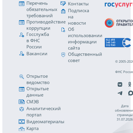
Перечень
Контакты
обязательных
Подписка
требований
на
Противодействие
новости
коррупции
Об
Госслужба
использовании
в ФНС
информации
России
сайта
Вакансии
Общественный
совет
© 2005-202
ФНС Росси
Открытое
ведомство
Открытые
данные
СМЭВ
Дата
Аналитический
обновлени
портал
страницы
31.07.2026
Видеоматериалы
Карта