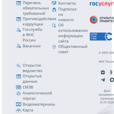
Перечень
Контакты
обязательных
Подписка
требований
на
Противодействие
новости
коррупции
Об
Госслужба
использовании
в ФНС
информации
России
сайта
Вакансии
Общественный
совет
© 2005-202
ФНС Росси
Открытое
ведомство
Открытые
данные
СМЭВ
Дата
Аналитический
обновлени
портал
страницы
31.07.2026
Видеоматериалы
Карта