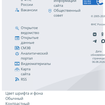
информации
России
сайта
Вакансии
Общественный
совет
© 2005-202
ФНС Росси
Открытое
ведомство
Открытые
данные
СМЭВ
Дата
Аналитический
обновлени
портал
страницы
06.08.2026
Видеоматериалы
Карта
сайта
RSS
Цвет шрифта и фона
Обычный
Контрастный