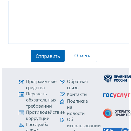
Отмена
Отправить
Программные
Обратная
средства
связь
Перечень
Контакты
обязательных
Подписка
требований
на
Противодействие
новости
коррупции
Об
Госслужба
использовании
в ФНС