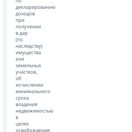
по
декларированию
доходов
при
получении
в дар
(по
наследству)
имущества
или
земельных
участков,
об
исчислении
минимального
срока
владения
недвижимостью
в
целях
освобождения