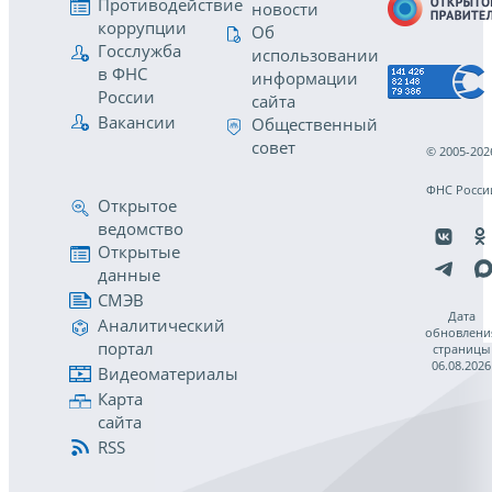
Противодействие
новости
коррупции
Об
Госслужба
использовании
в ФНС
информации
России
сайта
Вакансии
Общественный
совет
© 2005-202
ФНС Росси
Открытое
ведомство
Открытые
данные
СМЭВ
Дата
Аналитический
обновлени
портал
страницы
06.08.2026
Видеоматериалы
Карта
сайта
RSS