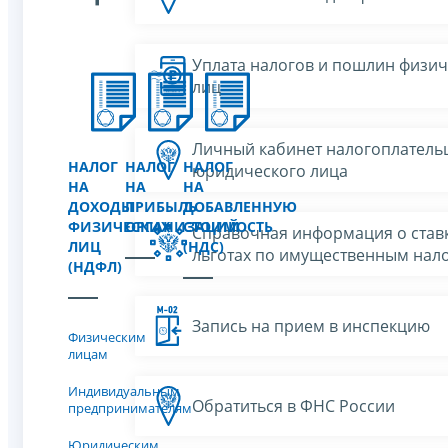
Уплата налогов и пошлин физич
лиц
Личный кабинет налогоплатель
НАЛОГ
НАЛОГ
НАЛОГ
юридического лица
НА
НА
НА
ДОХОДЫ
ПРИБЫЛЬ
ДОБАВЛЕННУЮ
ФИЗИЧЕСКИХ
ОРГАНИЗАЦИЙ
СТОИМОСТЬ
Справочная информация о ставк
ЛИЦ
(НДС)
льготах по имущественным нал
(НДФЛ)
Запись на прием в инспекцию
Физическим
лицам
Индивидуальным
Обратиться в ФНС России
предпринимателям
Юридическим