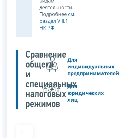
видам
деятельности.
Подробнее
см.
раздел VIII.1
НК РФ
Сравнение
Для
общего
индивидуальных
и
предпринимателей
специальных
Для
налоговых
юридических
лиц
режимов