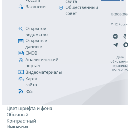
России
сайта
Вакансии
Общественный
совет
© 2005-202
ФНС Росси
Открытое
ведомство
Открытые
данные
СМЭВ
Дата
Аналитический
обновлени
портал
страницы
05.09.2025
Видеоматериалы
Карта
сайта
RSS
Цвет шрифта и фона
Обычный
Контрастный
Инверсия