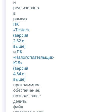
и
реализовано
в
рамках
ПК
«Tester»
(версия
2.52 и
выше)
и
ПК
«Налогоплательщик-
ЮЛ»
(версия
4.34 и
выше)
программное
обеспечение,
позволяющее
делить
файл