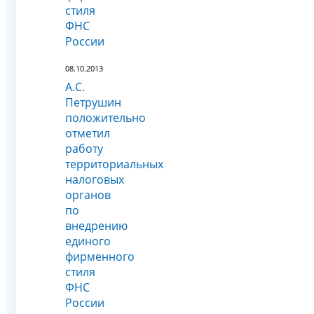
стиля
ФНС
России
08.10.2013
А.С.
Петрушин
положительно
отметил
работу
территориальных
налоговых
органов
по
внедрению
единого
фирменного
стиля
ФНС
России