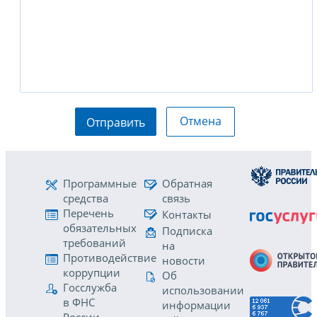
Отмена
Отправить
Программные
Обратная
средства
связь
Перечень
Контакты
обязательных
Подписка
требований
на
Противодействие
новости
коррупции
Об
Госслужба
использовании
в ФНС
информации