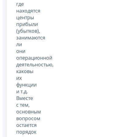
где
находятся
центры
прибыли
(убытков),
занимаются
ли
они
операционной
деятельностью,
каковы
их
функции
и т.д.
Вместе
с тем,
основным
вопросом
остается
порядок