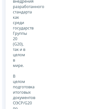
внедрения
разработанного
стандарта
как
среди
государств
Группы
20
(G20),
так и в
целом
в
мире.
В
целом
подготовка
итоговых
документов
ОЭСР/G20
по