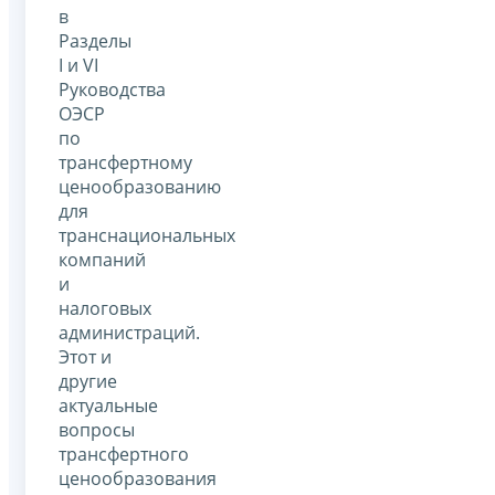
в
Разделы
I и VI
Руководства
ОЭСР
по
трансфертному
ценообразованию
для
транснациональных
компаний
и
налоговых
администраций.
Этот и
другие
актуальные
вопросы
трансфертного
ценообразования