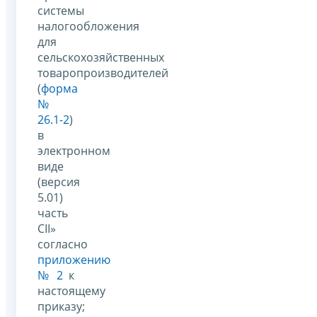
системы
налогообложения
для
сельскохозяйственных
товаропроизводителей
(
форма
№
26.1-2
)
в
электронном
виде
(версия
5.01)
часть
CII»
согласно
приложению
№ 2
к
настоящему
приказу;