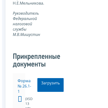
Н.Е.Мельникова.
Руководитель
Федеральной
налоговой
службы
М.В.Мишустин
Прикрепленные
документы
Форма
Загрузить
№ 26.1-
1
(XSD
13