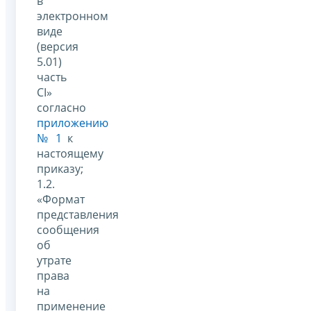
в
электронном
виде
(версия
5.01)
часть
CI»
согласно
приложению
№ 1
к
настоящему
приказу;
1.2.
«Формат
представления
сообщения
об
утрате
права
на
применение