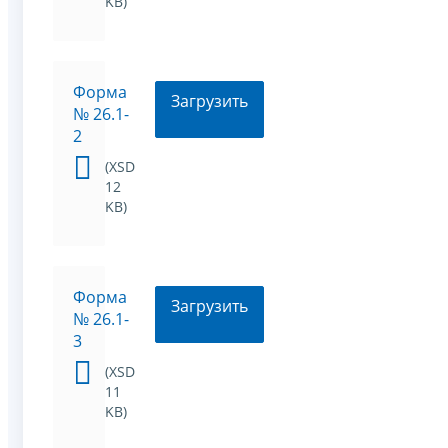
KB)
Форма
Загрузить
№ 26.1-
2
(XSD
12
KB)
Форма
Загрузить
№ 26.1-
3
(XSD
11
KB)