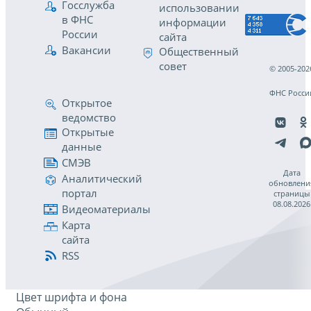
Госслужба
использовании
в ФНС
информации
России
сайта
Вакансии
Общественный
совет
© 2005-202
ФНС Росси
Открытое
ведомство
Открытые
данные
СМЭВ
Дата
Аналитический
обновлени
портал
страницы
08.08.2026
Видеоматериалы
Карта
сайта
RSS
Цвет шрифта и фона