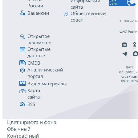
информации
России
сайта
Вакансии
Общественный
совет
© 2005-202
ФНС Росси
Открытое
ведомство
Открытые
данные
СМЭВ
Дата
Аналитический
обновлени
портал
страницы
08.08.2026
Видеоматериалы
Карта
сайта
RSS
Цвет шрифта и фона
Обычный
Контрастный