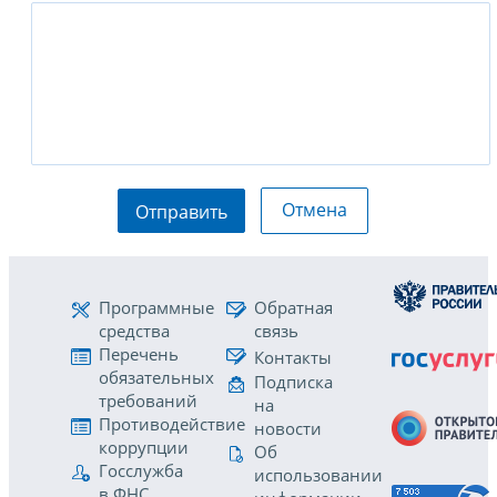
Отмена
Отправить
Программные
Обратная
средства
связь
Перечень
Контакты
обязательных
Подписка
требований
на
Противодействие
новости
коррупции
Об
Госслужба
использовании
в ФНС