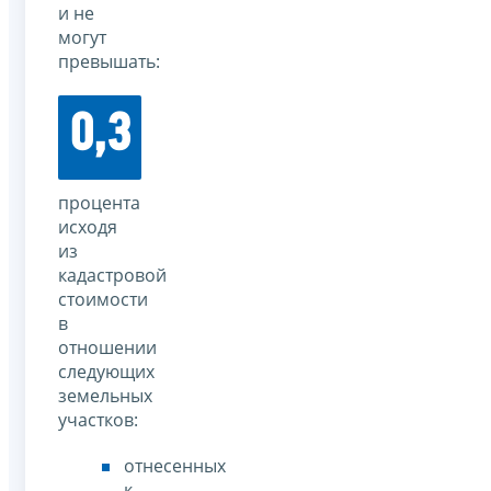
и не
могут
превышать:
0,3
процента
исходя
из
кадастровой
стоимости
в
отношении
следующих
земельных
участков:
отнесенных
к