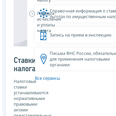
Справочная информация о ставк
Порядок
льготах по имущественным нал
исчисления
и уплаты
налога
Запись на прием в инспекцию
Письма ФНС России, обязатель
для применения налоговыми
Ставки
органами
налога
Все сервисы
Налоговые
ставки
устанавливаются
нормативными
правовыми
актами
представительных