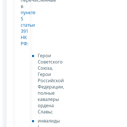
перечисленные
в
пункте
5
статьи
391
НК
РФ
:
Герои
Советского
Союза,
Герои
Российской
Федерации,
полные
кавалеры
ордена
Славы;
инвалиды