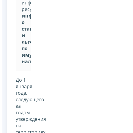
информационным
ресурсом:
«Справочная
информация
о
ставках
и
льготах
по
имущественным
налогам»
До 1
января
года,
следующего
за
годом
утверждения
на
территориях