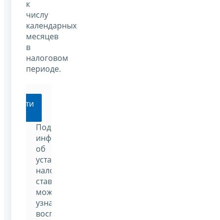
к
числу
календарных
месяцев
в
налоговом
периоде.
Перейти
Подробную
информацию
об
установленных
налоговых
ставках
можно
узнать,
воспользовавшись