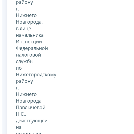
району
г.
Нижнего
Новгорода,
в лице
начальника
Инспекции
Федеральной
налоговой
службы
по
Нижегородскому
району
г.
Нижнего
Новгорода
Павлычевой
Н.С.,
действующей
на
основании