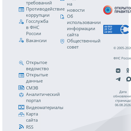
требований
на
Противодействие
новости
коррупции
Об
Госслужба
использовании
в ФНС
информации
России
сайта
Вакансии
Общественный
совет
© 2005-202
ФНС Росси
Открытое
ведомство
Открытые
данные
СМЭВ
Дата
Аналитический
обновлени
портал
страницы
06.08.2026
Видеоматериалы
Карта
сайта
RSS