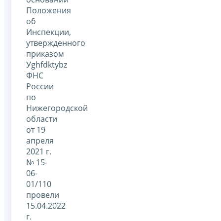
Положения
об
Инспекции,
утвержденного
приказом
Уghfdktybz
ФНС
России
по
Нижегородской
области
от 19
апреля
2021 г.
№ 15-
06-
01/110
провели
15.04.2022
г.