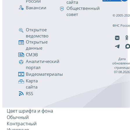
России
сайта
Вакансии
Общественный
совет
© 2005-202
ФНС Росси
Открытое
ведомство
Открытые
данные
СМЭВ
Дата
Аналитический
обновлени
портал
страницы
07.08.2026
Видеоматериалы
Карта
сайта
RSS
Цвет шрифта и фона
Обычный
Контрастный