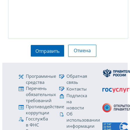
Отмена
Отправить
Программные
Обратная
средства
связь
Перечень
Контакты
обязательных
Подписка
требований
на
Противодействие
новости
коррупции
Об
Госслужба
использовании
в ФНС
информации