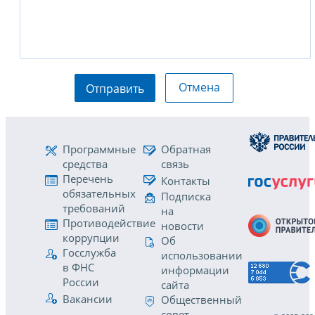
Отмена
Отправить
Программные
Обратная
средства
связь
Перечень
Контакты
обязательных
Подписка
требований
на
Противодействие
новости
коррупции
Об
Госслужба
использовании
в ФНС
информации
России
сайта
Вакансии
Общественный
совет