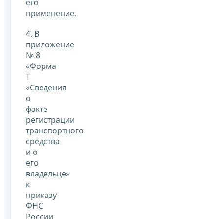
его
применение.
4. В
приложение
№ 8
«Форма
Т
«Сведения
о
факте
регистрации
транспортного
средства
и о
его
владельце»
к
приказу
ФНС
России