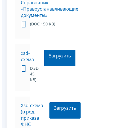
Справочник
«Правоустанавливающие
документы»
(DOC 150 KB)
xsd-
Загрузить
схема
(XSD
45
KB)
Xsd-схема
Загрузить
(в ред.
приказа
ФНС