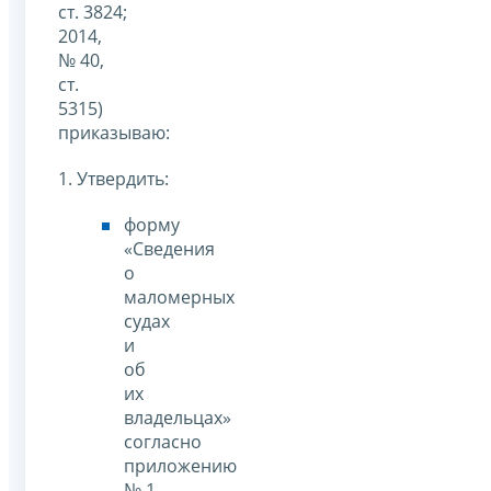
ст. 3824;
2014,
№ 40,
ст.
5315)
приказываю:
1. Утвердить:
форму
«Сведения
о
маломерных
судах
и
об
их
владельцах»
согласно
приложению
№ 1