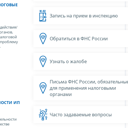
ЛОГОВЫЕ
Запись на прием в инспекцию
действия/
рганов,
налоговой
Обратиться в ФНС России
и проблему
ь
Узнать о жалобе
Письма ФНС России, обязательны
для применения налоговыми
органами
НОСТИ ИП
Часто задаваемые вопросы
ельности
естве