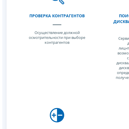
ПРОВЕРКА КОНТРАГЕНТОВ
ПОИС
ДИСКВ
Осуществление должной
осмотрительности при выборе
Серви
контрагентов
лиц»п
возмо
с
дисква
диск
опреде
получе