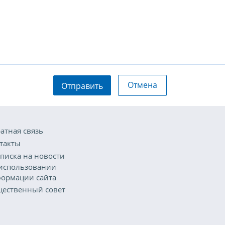
Отмена
Отправить
атная связь
такты
писка на новости
использовании
ормации сайта
ественный совет