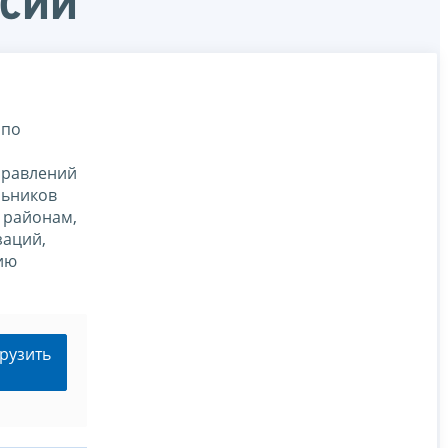
ссии
 по
правлений
льников
 районам,
заций,
ию
рузить