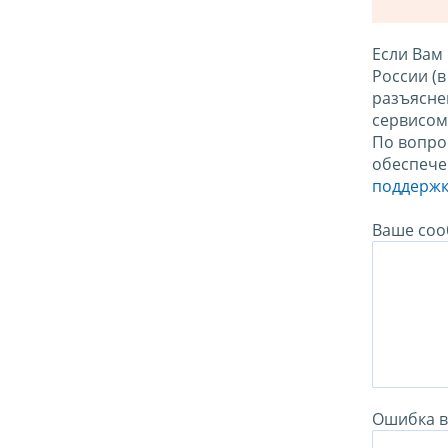
Если Вам
России (
разъясне
сервисо
По вопро
обеспече
поддержк
Ваше соо
Ошибка в 