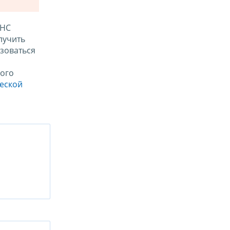
ФНС
лучить
зоваться
ого
ческой