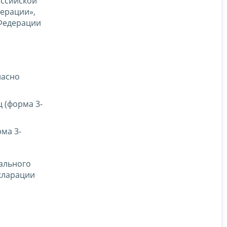
оссийской
ерации»,
 Федерации
ласно
 (форма 3-
ма 3-
иального
екларации