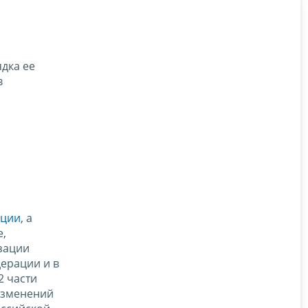
дка ее
в
ации
, а
е,
изации
ерации и в
2 части
изменений