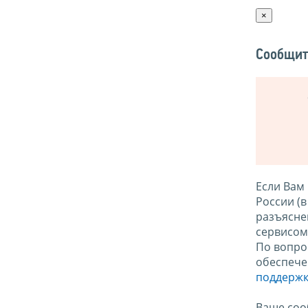
×
Сообщит
Если Вам
России (
разъясне
сервисо
По вопро
обеспече
поддержк
Ваше соо