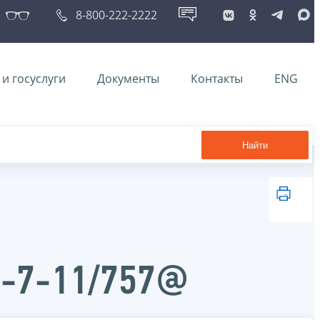
8-800-222-2222
и госуслуги
Документы
Контакты
ENG
Найти
Д-7-11/757@