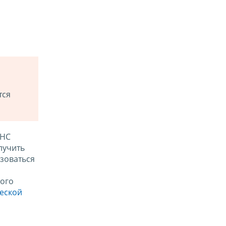
тся
ФНС
лучить
зоваться
ого
ческой