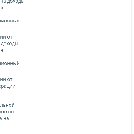
 на доходы
ия
ационный
ии от
а доходы
ия
ационный
ии от
ерации
альной
нов по
а на