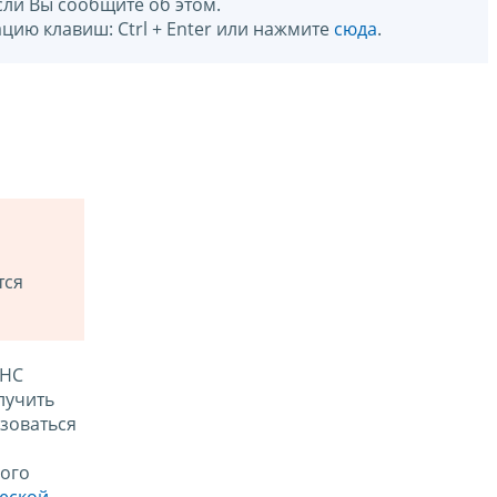
сли Вы сообщите об этом.
цию клавиш: Ctrl + Enter или нажмите
сюда
.
тся
ФНС
лучить
зоваться
ого