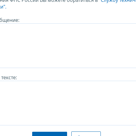
ния ФНС России Вы можете обратиться в
"Службу техни
и".
бщение:
тексте: