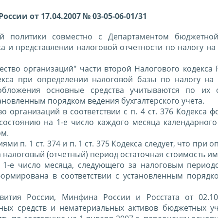
сии от 17.04.2007 № 03-05-06-01/31
ой политики совместно с Департаментом бюджетной
а и представлении налоговой отчетности по налогу на
ущество организаций" части второй Налогового кодекса
одекса при определении налоговой базы по налогу на
обложения основные средства учитываются по их о
ановленным порядком ведения бухгалтерского учета.
о организаций в соответствии с п. 4 ст. 376 Кодекса 
состоянию на 1-е число каждого месяца календарного 
ом.
ями п. 1 ст. 374 и п. 1 ст. 375 Кодекса следует, что при 
а налоговый (отчетный) период остаточная стоимость и
и 1-е число месяца, следующего за налоговым период
формирована в соответствии с установленным порядк
вития России, Минфина России и Росстата от 02.1
вных средств и нематериальных активов бюджетных у