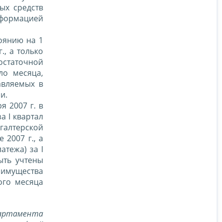
ых средств
еформацией
оянию на 1
., а только
остаточной
ло месяца,
авляемых в
и.
 2007 г. в
а I квартал
хгалтерской
 2007 г., а
атежа) за I
ыть учтены
 имущества
ого месяца
партамента