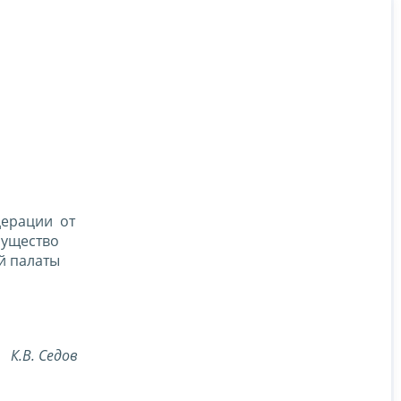
дерации от
мущество
й палаты
К.В. Седов