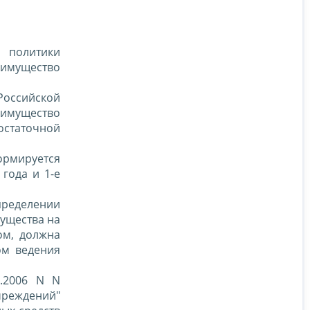
 политики
 имущество
 Российской
 имущество
статочной
формируется
года и 1-е
определении
мущества на
ом, должна
ом ведения
0.2006 N N
чреждений"