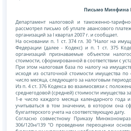
Письмо Минфина Рос
Департамент налоговой и таможенно-тарифн
рассмотрел письмо об уплате авансового платеж
организаций за I квартал 2007 г. и сообщает.
На основании п. 1 ст. 374 гл. 30 "Налог на им
Федерации (далее - Кодекс) и п. 1 ст. 375 К
организаций признаваемые объектом налого
стоимости, сформированной в соответствии с уст
При этом налоговая база по налогу на имуществ
исходя из остаточной стоимости имущества по 
число месяца, следующего за налоговым период
Из п. 4 ст. 376 Кодекса во взаимосвязи с положени
среднегодовой (средней) стоимости имущества з
1-е число каждого месяца календарного года 
учитываться в том значении, в котором она с
бухгалтерского учета на соответствующую дату.
Согласно совместному Приказу Минэкономраз
306/120н/139 "О проведении переоценки осно