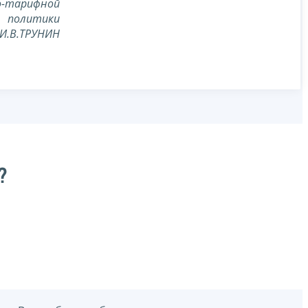
о-тарифной
политики
И.В.ТРУНИН
?