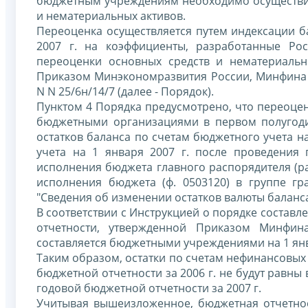
бюджетным учреждениям необходимо осуществить
и нематериальных активов.
Переоценка осуществляется путем индексации б
2007 г. на коэффициенты, разработанные Рос
переоценки основных средств и нематериаль
Приказом Минэкономразвития России, Минфина Р
N N 25/6н/14/7 (далее - Порядок).
Пунктом 4 Порядка предусмотрено, что переоцен
бюджетными организациями в первом полугоди
остатков баланса по счетам бюджетного учета н
учета на 1 января 2007 г. после проведения 
исполнения бюджета главного распорядителя (рас
исполнения бюджета (ф. 0503120) в группе г
"Сведения об изменении остатков валюты баланса"
В соответствии с Инструкцией о порядке состав
отчетности, утвержденной Приказом Минфина
составляется бюджетными учреждениями на 1 янва
Таким образом, остатки по счетам нефинансовых 
бюджетной отчетности за 2006 г. не будут равны 
годовой бюджетной отчетности за 2007 г.
Учитывая вышеизложенное, бюджетная отчетнос