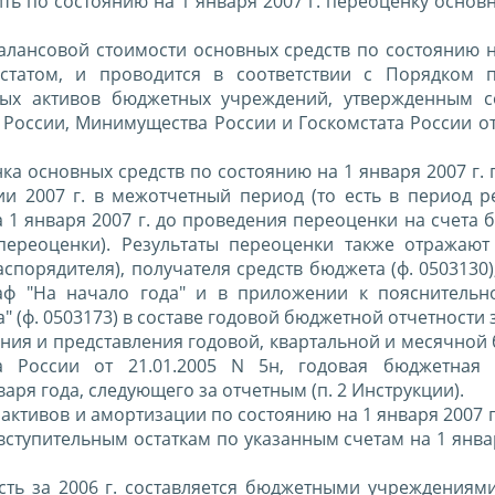
 по состоянию на 1 января 2007 г. переоценку основн
алансовой стоимости основных средств по состоянию н
статом, и проводится в соответствии с Порядком 
ных активов бюджетных учреждений, утвержденным 
оссии, Минимущества России и Госкомстата России от 
ка основных средств по состоянию на 1 января 2007 г.
и 2007 г. в межотчетный период (то есть в период 
а 1 января 2007 г. до проведения переоценки на счета
переоценки). Результаты переоценки также отражают
порядителя), получателя средств бюджета (ф. 0503130)
раф "На начало года" и в приложении к пояснительн
 (ф. 0503173) в составе годовой бюджетной отчетности з
ления и представления годовой, квартальной и месячно
 России от 21.01.2005 N 5н, годовая бюджетная 
ря года, следующего за отчетным (п. 2 Инструкции).
активов и амортизации по состоянию на 1 января 2007 г
вступительным остаткам по указанным счетам на 1 январ
ть за 2006 г. составляется бюджетными учреждениями