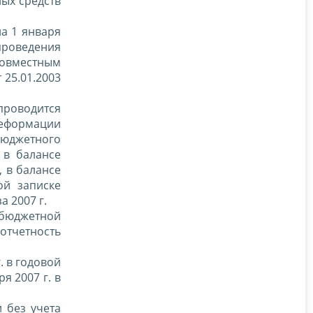
ых средств
а 1 января
проведения
совместным
25.01.2003
 проводится
реформации
 бюджетного
 в балансе
, в балансе
ой записке
а 2007 г.
й бюджетной
отчетность
. в годовой
я 2007 г. в
 без учета