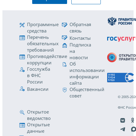
Программные
Обратная
средства
связь
Перечень
Контакты
обязательных
Подписка
требований
на
Противодействие
новости
коррупции
Об
Госслужба
использовании
в ФНС
информации
России
сайта
Вакансии
Общественный
совет
© 2005-202
ФНС Росси
Открытое
ведомство
Открытые
данные