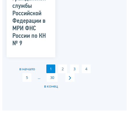
службы
Российской
Федерации в
МРИ ФНС
России по КН
№ 9
в начало
1
2
3
4
5
...
30
в конец