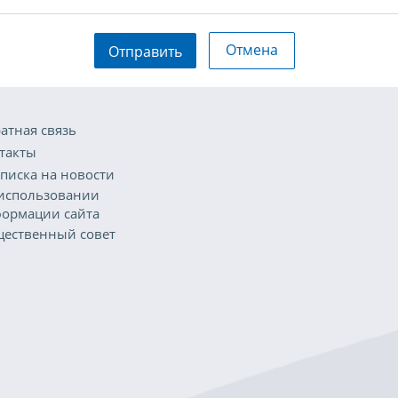
Отмена
Отправить
атная связь
такты
писка на новости
использовании
ормации сайта
ественный совет