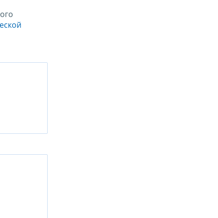
ого
ческой