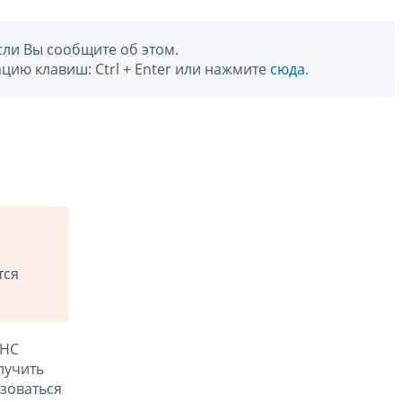
сли Вы сообщите об этом.
цию клавиш: Ctrl + Enter или нажмите
сюда
.
тся
ФНС
лучить
зоваться