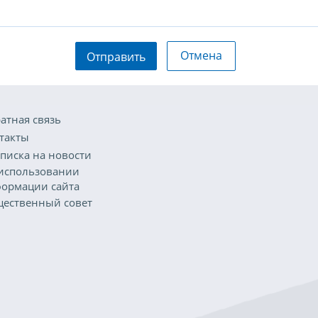
Отмена
Отправить
атная связь
такты
писка на новости
использовании
ормации сайта
ественный совет