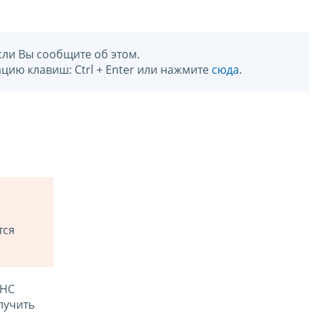
сли Вы сообщите об этом.
цию клавиш: Ctrl + Enter или нажмите
сюда
.
тся
ФНС
лучить