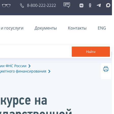
8-800-222-2222
и госуслуги
Документы
Контакты
ENG
Найти
ии ФНС России
джетного финансирования
курсе на