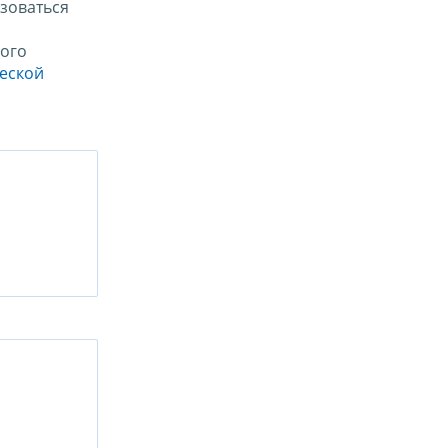
зоваться
ого
ческой