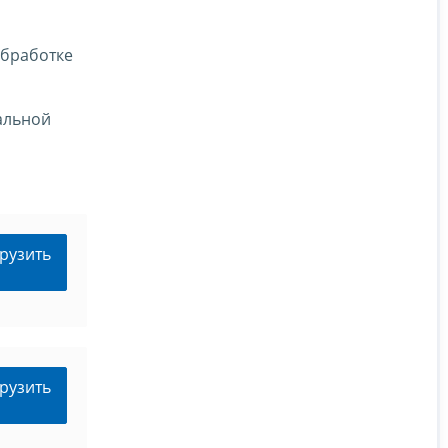
я
обработке
альной
рузить
рузить