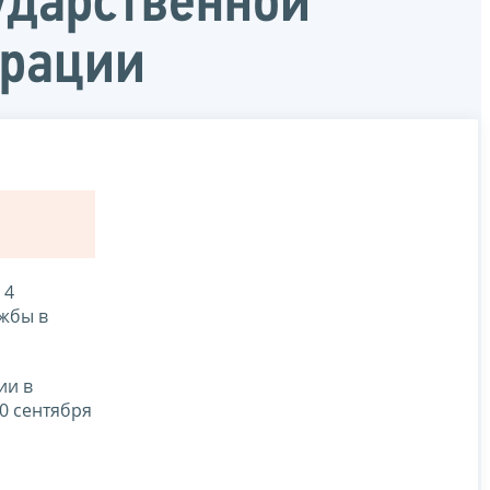
ударственной
ерации
 4
ужбы в
ии в
0 сентября