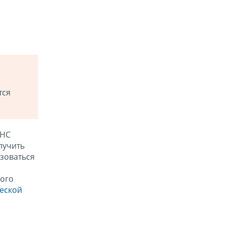
тся
ФНС
лучить
зоваться
ого
ческой