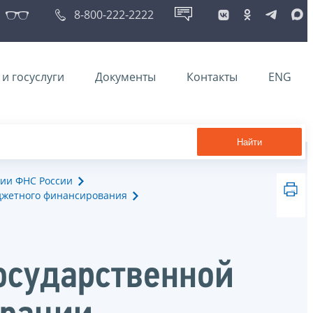
8-800-222-2222
и госуслуги
Документы
Контакты
ENG
Найти
ии ФНС России
джетного финансирования
осударственной