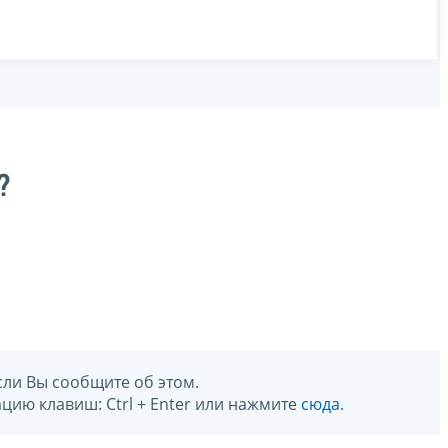
?
сли Вы сообщите об этом.
цию клавиш: Ctrl + Enter или нажмите
сюда
.