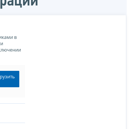
ерации
иками в
ти
сключении
рузить