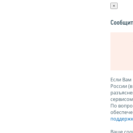
×
Сообщит
Если Вам
России (
разъясне
сервисо
По вопро
обеспече
поддержк
Ваше соо