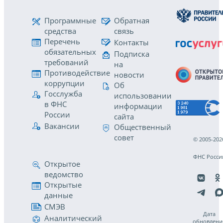
Программные
Обратная
средства
связь
Перечень
Контакты
обязательных
Подписка
требований
на
Противодействие
новости
коррупции
Об
Госслужба
использовании
в ФНС
информации
России
сайта
Вакансии
Общественный
совет
© 2005-202
ФНС Росси
Открытое
ведомство
Открытые
данные
СМЭВ
Дата
Аналитический
обновлени