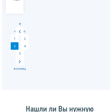
в
начало
1
2
3
4
5
в конец
Нашли ли Вы нужную