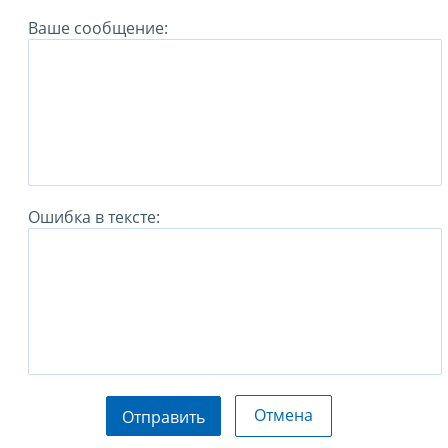
Ваше сообщение:
Ошибка в тексте:
Отмена
Отправить