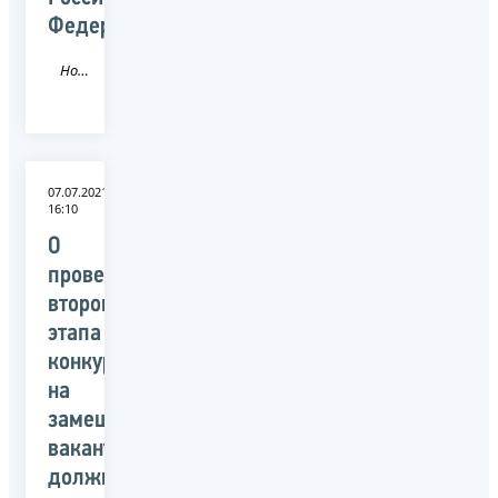
Федерации
Новость
07.07.2021
16:10
О
проведении
второго
этапа
конкурса
на
замещение
вакантных
должностей