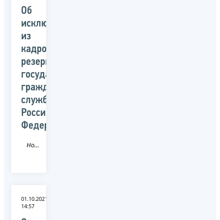
Об
исключении
из
кадрового
резерва
государственной
гражданской
службы
Российской
Федерации
Новость
01.10.2021
14:57