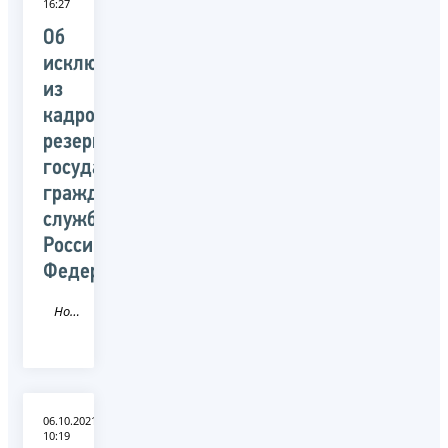
16:27
Об
исключении
из
кадрового
резерва
государственной
гражданской
службы
Российской
Федерации
Новость
06.10.2021
10:19