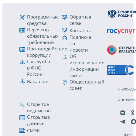
Программные
Обратная
средства
связь
Перечень
Контакты
обязательных
Подписка
требований
на
Противодействие
новости
коррупции
Об
Госслужба
использовании
в ФНС
информации
России
сайта
Вакансии
Общественный
совет
© 2005-202
ФНС Росси
Открытое
ведомство
Открытые
данные
СМЭВ
Дата