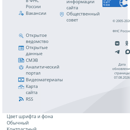
в ФНС
информации
России
сайта
Вакансии
Общественный
совет
© 2005-202
ФНС Росси
Открытое
ведомство
Открытые
данные
СМЭВ
Дата
Аналитический
обновлени
портал
страницы
07.08.2026
Видеоматериалы
Карта
сайта
RSS
Цвет шрифта и фона
Обычный
Контрастный