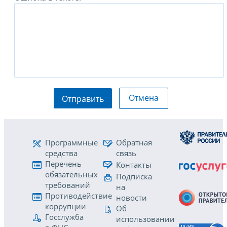
Отмена
Отправить
Программные
Обратная
средства
связь
Перечень
Контакты
обязательных
Подписка
требований
на
Противодействие
новости
коррупции
Об
Госслужба
использовании