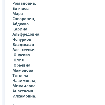
Романовна,
Ботчаев
Марат
Сапарович,
Абдеева
Карина
Альфредовна,
Чепурков
Владислав
Алексеевич,
Юнусова
Юлия
Юрьевна,
Мамедова
Татьяна
Назимовна,
Микаилова
Анастасия
Илхамовна.