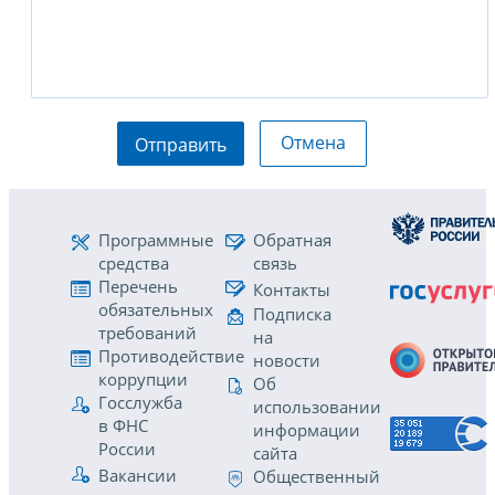
Отмена
Отправить
Программные
Обратная
средства
связь
Перечень
Контакты
обязательных
Подписка
требований
на
Противодействие
новости
коррупции
Об
Госслужба
использовании
в ФНС
информации
России
сайта
Вакансии
Общественный