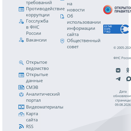
требований
на
Противодействие
новости
коррупции
Об
Госслужба
использовании
в ФНС
информации
России
сайта
Вакансии
Общественный
совет
© 2005-202
ФНС Росси
Открытое
ведомство
Открытые
данные
СМЭВ
Дата
Аналитический
обновлени
портал
страницы
09.08.2026
Видеоматериалы
Карта
сайта
RSS