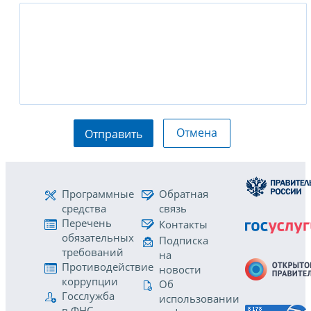
Отмена
Отправить
Программные
Обратная
средства
связь
Перечень
Контакты
обязательных
Подписка
требований
на
Противодействие
новости
коррупции
Об
Госслужба
использовании
в ФНС