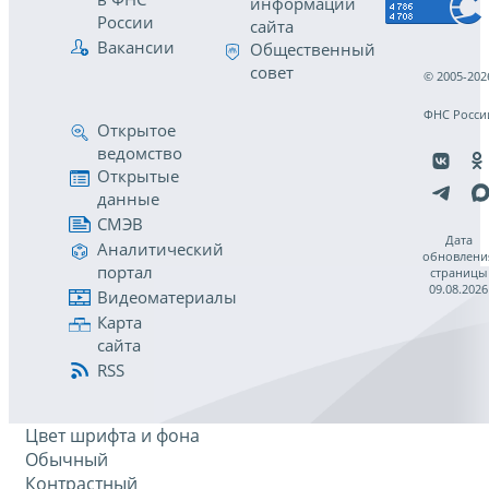
информации
России
сайта
Вакансии
Общественный
совет
© 2005-202
ФНС Росси
Открытое
ведомство
Открытые
данные
СМЭВ
Дата
Аналитический
обновлени
портал
страницы
09.08.2026
Видеоматериалы
Карта
сайта
RSS
Цвет шрифта и фона
Обычный
Контрастный