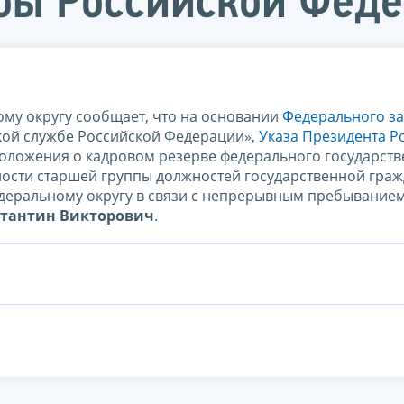
бы Российской Фед
му округу сообщает, что на основании
Федерального за
кой службе Российской Федерации»,
Указа Президента Р
оложения о кадровом резерве федерального государств
ности старшей группы должностей государственной гра
еральному округу в связи с непрерывным пребыванием
стантин Викторович
.