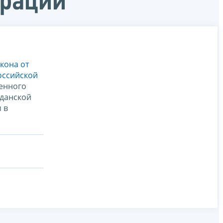
ерации
кона от
оссийской
енного
жданской
 в