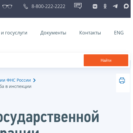
8-800-222-2222
и госуслуги
Документы
Контакты
ENG
Найти
ии ФНС России
ба в инспекции
осударственной