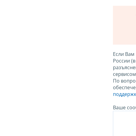
Если Вам
России (
разъясне
сервисо
По вопро
обеспече
поддержк
Ваше соо