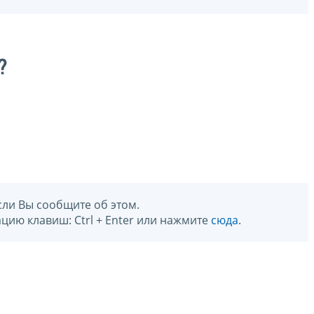
?
сли Вы сообщите об этом.
цию клавиш: Ctrl + Enter или нажмите
сюда
.