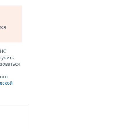
тся
ФНС
лучить
зоваться
ого
ческой