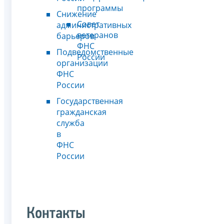
программы
Снижение
Совет
административных
ветеранов
барьеров
ФНС
Подведомственные
России
организации
ФНС
России
Государственная
гражданская
служба
в
ФНС
России
Контакты