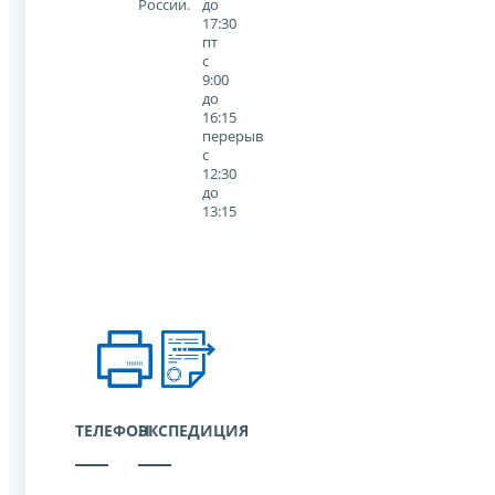
России.
до
17:30
пт
с
9:00
до
16:15
перерыв
с
12:30
до
13:15
ТЕЛЕФОН
ЭКСПЕДИЦИЯ