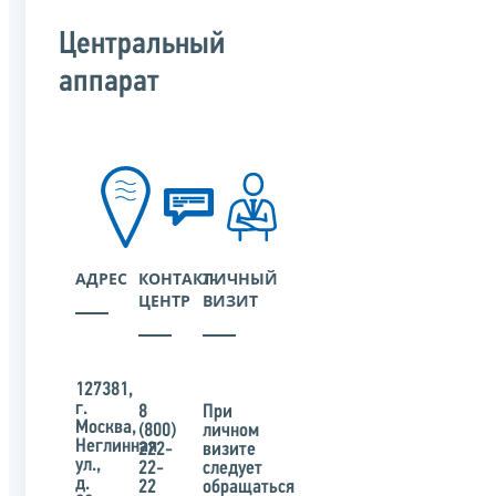
Центральный
аппарат
АДРЕС
КОНТАКТ-
ЛИЧНЫЙ
ЦЕНТР
ВИЗИТ
127381,
г.
8
При
Москва,
(800)
личном
Неглинная
222-
визите
ул.,
22-
следует
д.
22
обращаться