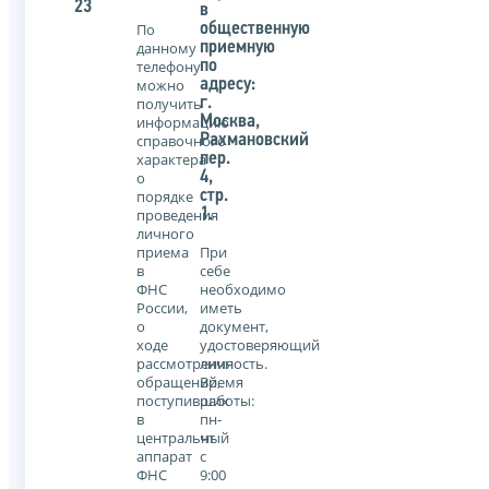
23
в
По
общественную
данному
приемную
телефону
по
можно
адресу:
получить
г.
информацию
Москва,
справочного
Рахмановский
характера
пер.
о
4,
порядке
стр.
проведения
1.
личного
приема
При
в
себе
ФНС
необходимо
России,
иметь
о
документ,
ходе
удостоверяющий
рассмотрения
личность.
обращений,
Время
поступивших
работы:
в
пн-
центральный
чт
аппарат
с
ФНС
9:00