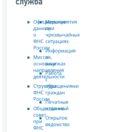
служба
Официальные
Мероприятия
данные
при
о
чрезвычайных
ФНС
ситуациях
России
Информация
Миссия,
о
основные
закупках
направления
Работа
деятельности
с
Структура
обращениями
ФНС
граждан
России
Печатные
Общественный
издания
совет
Открытое
при
ведомство
ФНС