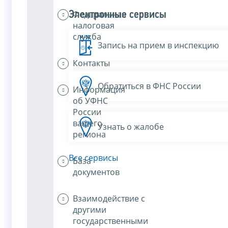
Федеральная
Электронные сервисы
налоговая
служба
Запись на прием в инспекцию
Контакты
Обратиться в ФНС России
Информация
об УФНС
России
вашего
Узнать о жалобе
региона
Все сервисы
База
документов
Взаимодействие с
другими
государственными