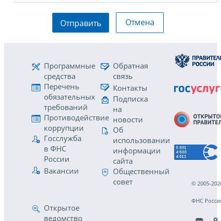
Отмена
Отправить
Программные
Обратная
средства
связь
Перечень
Контакты
обязательных
Подписка
требований
на
Противодействие
новости
коррупции
Об
Госслужба
использовании
в ФНС
информации
России
сайта
Вакансии
Общественный
совет
© 2005-202
ФНС Росси
Открытое
ведомство