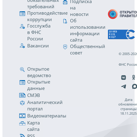
обязательных
Подписка
требований
на
Противодействие
новости
коррупции
Об
Госслужба
использовании
в ФНС
информации
России
сайта
Вакансии
Общественный
совет
© 2005-202
ФНС Росси
Открытое
ведомство
Открытые
данные
СМЭВ
Дата
Аналитический
обновлени
портал
страницы
18.11.2025
Видеоматериалы
Карта
сайта
RSS