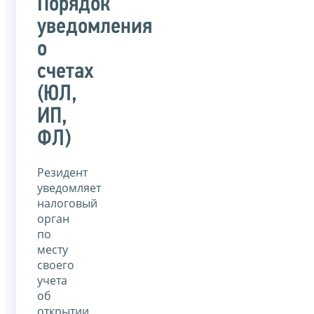
Порядок
уведомления
о
счетах
(ЮЛ,
ИП,
ФЛ)
Резидент
уведомляет
налоговый
орган
по
месту
своего
учета
об
открытии