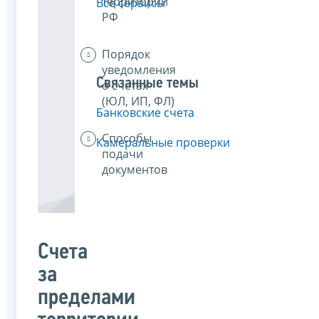
территории
Все сервисы
РФ
Порядок
уведомления
Связанные темы
о счетах
(ЮЛ, ИП, ФЛ)
Банковские счета
Способы
Камеральные проверки
подачи
документов
Счета
за
пределами