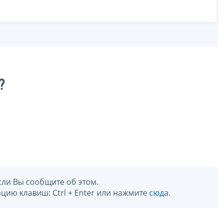
?
сли Вы сообщите об этом.
цию клавиш: Ctrl + Enter или нажмите
сюда
.