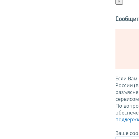
×
Сообщит
Если Вам
России (
разъясне
сервисо
По вопро
обеспече
поддержк
Ваше соо