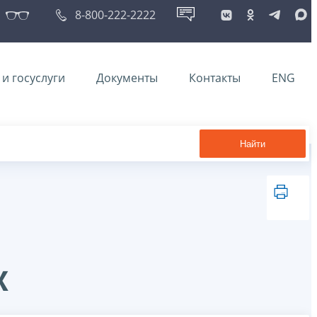
8-800-222-2222
и госуслуги
Документы
Контакты
ENG
Найти
ках