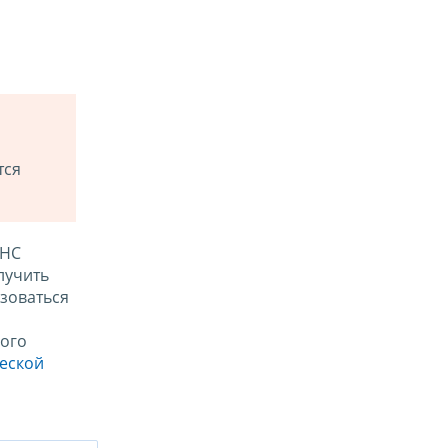
тся
ФНС
лучить
зоваться
ого
ческой