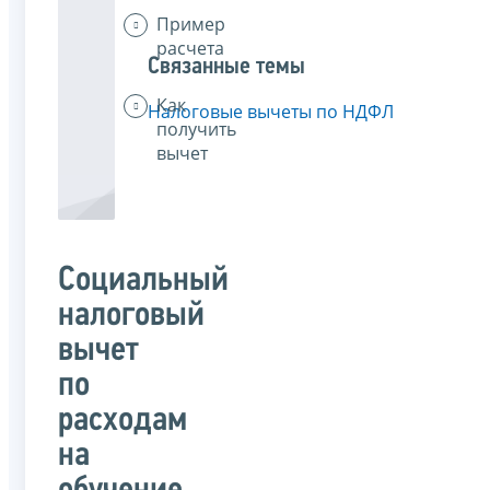
Пример
расчета
Связанные темы
Как
Налоговые вычеты по НДФЛ
получить
вычет
Социальный
налоговый
вычет
по
расходам
на