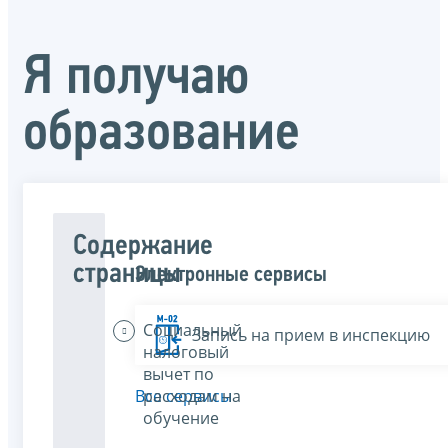
Я получаю
образование
Содержание
страницы
Электронные сервисы
Социальный
Запись на прием в инспекцию
налоговый
вычет по
расходам на
Все сервисы
обучение