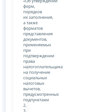
«Об утверждении
форм,
порядков
их заполнения,
а также
форматов
представления
документов,
применяемых
при
подтверждении
права
налогоплательщика
на получение
социальных
налоговых
вычетов,
предусмотренных
подпунктами
2,
3,