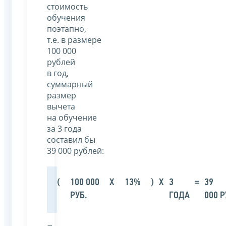
стоимость
обучения
поэтапно,
т.е. в размере
100 000
рублей
в год,
суммарный
размер
вычета
на обучение
за 3 года
составил бы
39 000 рублей:
(
100 000
Х
13%
)
Х
3
=
39
РУБ.
ГОДА
000 Р