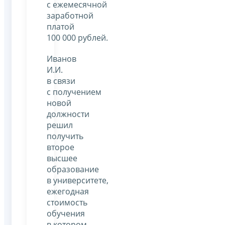
с ежемесячной
заработной
платой
100 000 рублей.
Иванов
И.И.
в связи
с получением
новой
должности
решил
получить
второе
высшее
образование
в университете,
ежегодная
стоимость
обучения
в котором