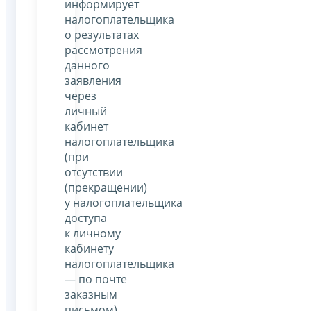
информирует
налогоплательщика
о результатах
рассмотрения
данного
заявления
через
личный
кабинет
налогоплательщика
(при
отсутствии
(прекращении)
у налогоплательщика
доступа
к личному
кабинету
налогоплательщика
— по почте
заказным
письмом),