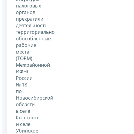
налоговых
органов
прекратили
деятельность
территориально
обособленные
рабочие
места
(ТОРМ)
Межрайонной
ИФНС
России
№ 18
по
Новосибирской
области
в селе
Кыштовке
и селе
Убинское.