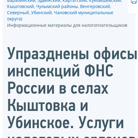
Барабинский, Здвинский, Каргатский, Куйбышевский,
Кыштовский, Чулымский районы, Венгеровский,
Северный, Убинский, Чановский муниципальные
округа)
Информационные материалы для налогоплательщиков
Упразднены офисы
инспекций ФНС
России в селах
Кыштовка и
Убинское. Услуги