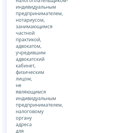
налогоплательщиком-
индивидуальным
предпринимателем,
нотариусом,
занимающимся
частной
практикой,
адвокатом,
учредившим
адвокатский
кабинет,
физическим
лицом,
не
являющимся
индивидуальным
предпринимателем,
налоговому
органу
адреса
для