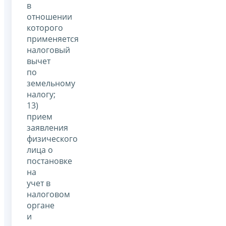
в
отношении
которого
применяется
налоговый
вычет
по
земельному
налогу;
13)
прием
заявления
физического
лица о
постановке
на
учет в
налоговом
органе
и