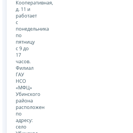
Кооперативная,
д. 11 и
работает
с
понедельника
по
пятницу
с 9 до
17
часов.
Филиал
ГАУ
НСО
«МФЦ»
Убинского
района
расположен
по
адресу:
село