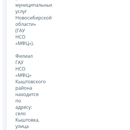
муниципальных
услуг
Новосибирской
области»
(ГАУ
НСО
«МФЦ»).
Филиал
ГАУ
НСО
«МФЦ»
Кыштовского
района
находится
по
адресу:
село
Кыштовка,
улица