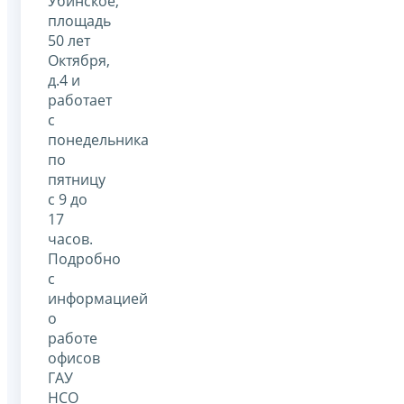
Убинское,
площадь
50 лет
Октября,
д.4 и
работает
с
понедельника
по
пятницу
с 9 до
17
часов.
Подробно
с
информацией
о
работе
офисов
ГАУ
НСО