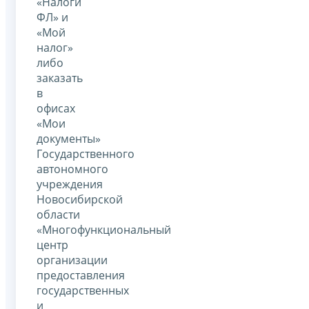
«Налоги
ФЛ» и
«Мой
налог»
либо
заказать
в
офисах
«Мои
документы»
Государственного
автономного
учреждения
Новосибирской
области
«Многофункциональный
центр
организации
предоставления
государственных
и