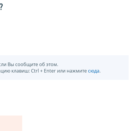
?
сли Вы сообщите об этом.
цию клавиш: Ctrl + Enter или нажмите
сюда
.