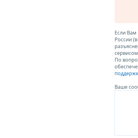
Если Вам
России (
разъясне
сервисо
По вопро
обеспече
поддержк
Ваше соо