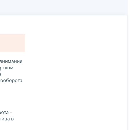
 внимание
ерском
а
тооборота.
а
ота –
лица в