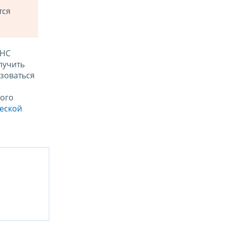
тся
ФНС
лучить
зоваться
ого
ческой