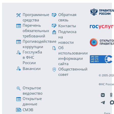
Программные
Обратная
средства
связь
Перечень
Контакты
обязательных
Подписка
требований
на
Противодействие
новости
коррупции
Об
Госслужба
использовании
в ФНС
информации
России
сайта
Вакансии
Общественный
совет
© 2005-202
ФНС Росси
Открытое
ведомство
Открытые
данные
СМЭВ
Дата