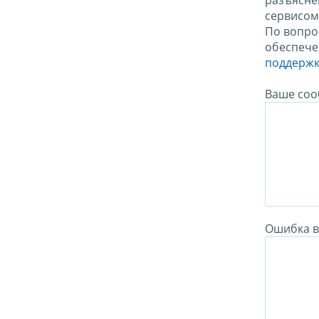
разъясне
сервисо
По вопро
обеспече
поддержк
Ваше соо
Ошибка в 