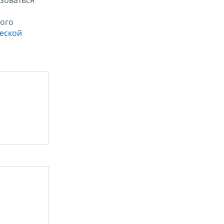
зоваться
ого
ческой