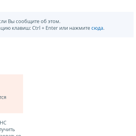
сли Вы сообщите об этом.
цию клавиш: Ctrl + Enter или нажмите
сюда
.
тся
ФНС
лучить