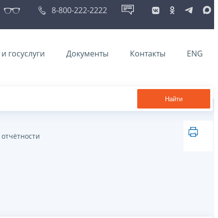
8-800-222-2222
и госуслуги
Документы
Контакты
ENG
Найти
 отчётности