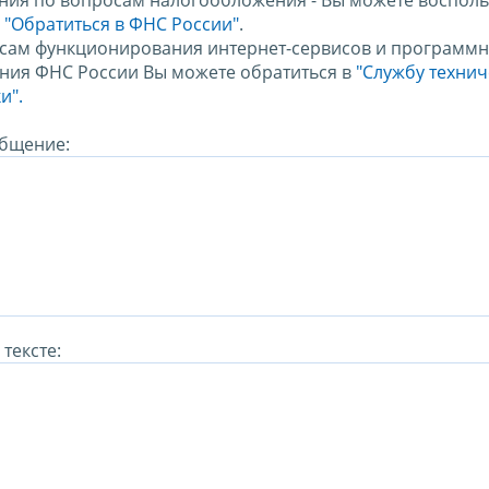
ния по вопросам налогообложения - Вы можете восполь
м
"Обратиться в ФНС России"
.
сам функционирования интернет-сервисов и программн
ния ФНС России Вы можете обратиться в
"Службу техни
и".
бщение:
тексте: