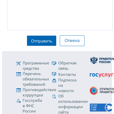
Отмена
Отправить
Программные
Обратная
средства
связь
Перечень
Контакты
обязательных
Подписка
требований
на
Противодействие
новости
коррупции
Об
Госслужба
использовании
в ФНС
информации
России
сайта