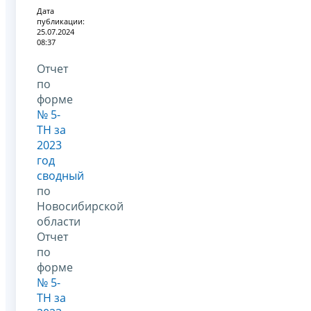
Дата
публикации:
25.07.2024
08:37
Отчет
по
форме
№ 5-
ТН за
2023
год
сводный
по
Новосибирской
области
Отчет
по
форме
№ 5-
ТН за