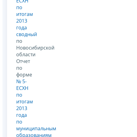
ЕСХН
по
итогам
2013
года
сводный
по
Новосибирской
области
Отчет
по
форме
№ 5-
ЕСХН
по
итогам
2013
года
по
муниципальным
образованиям