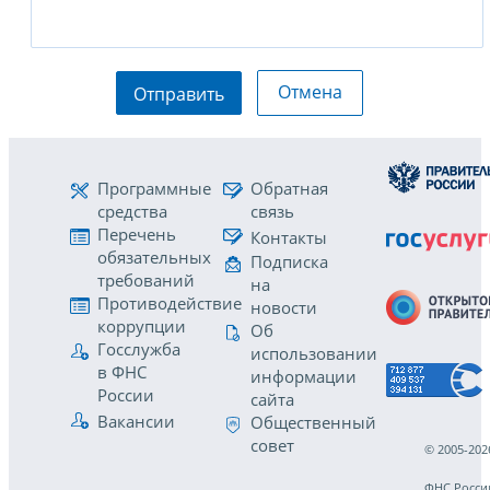
Отмена
Отправить
Программные
Обратная
средства
связь
Перечень
Контакты
обязательных
Подписка
требований
на
Противодействие
новости
коррупции
Об
Госслужба
использовании
в ФНС
информации
России
сайта
Вакансии
Общественный
совет
© 2005-202
ФНС Росси