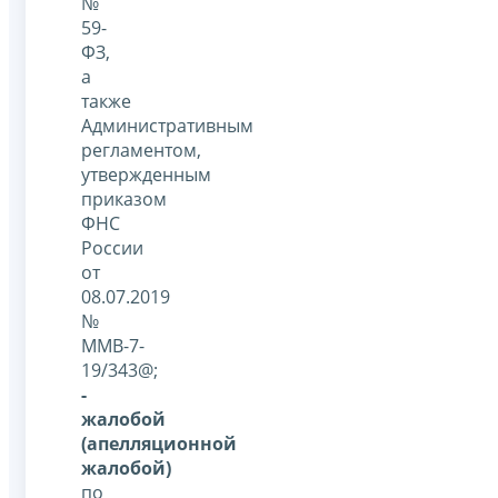
№
59-
ФЗ,
а
также
Административным
регламентом,
утвержденным
приказом
ФНС
России
от
08.07.2019
№
ММВ-7-
19/343@;
-
жалобой
(апелляционной
жалобой)
по