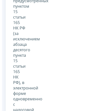
предусмотренных
пунктом
15
статьи
165
НК РФ
(за
исключением
абзаца
десятого
пункта
15
статьи
165
НК
РФ), в
электронной
форме
одновременно
с
налоговой