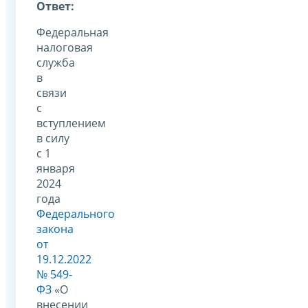
Ответ:
Федеральная
налоговая
служба
в
связи
с
вступлением
в силу
с 1
января
2024
года
Федерального
закона
от
19.12.2022
№ 549-
ФЗ
«О
внесении