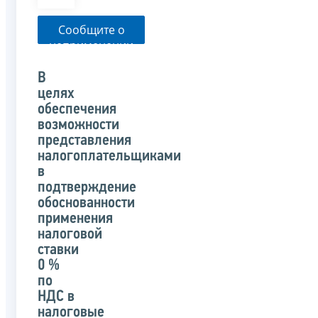
Сообщите о
неприменении
налоговым
органом
В
указанного
целях
письма
обеспечения
возможности
представления
налогоплательщиками
в
подтверждение
обоснованности
применения
налоговой
ставки
0 %
по
НДС в
налоговые