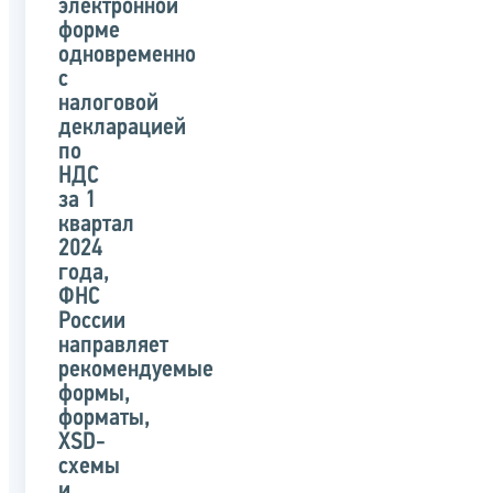
электронной
форме
одновременно
с
налоговой
декларацией
по
НДС
за 1
квартал
2024
года,
ФНС
России
направляет
рекомендуемые
формы,
форматы,
XSD-
схемы
и