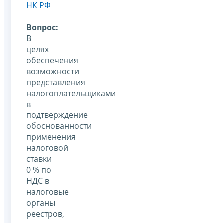
НК РФ
Вопрос:
В
целях
обеспечения
возможности
представления
налогоплательщиками
в
подтверждение
обоснованности
применения
налоговой
ставки
0 % по
НДС в
налоговые
органы
реестров,