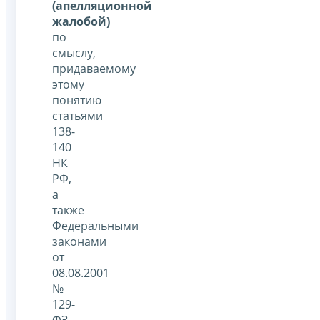
(апелляционной
жалобой)
по
смыслу,
придаваемому
этому
понятию
статьями
138-
140
НК
РФ,
а
также
Федеральными
законами
от
08.08.2001
№
129-
ФЗ,