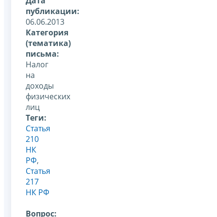
Дата
публикации:
06.06.2013
Категория
(тематика)
письма:
Налог
на
доходы
физических
лиц
Теги:
Статья
210
НК
РФ
,
Статья
217
НК РФ
Вопрос: