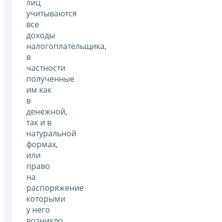
лиц
учитываются
все
доходы
налогоплательщика,
в
частности
полученные
им как
в
денежной,
так и в
натуральной
формах,
или
право
на
распоряжение
которыми
у него
возникло.