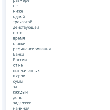
размере
не
ниже
одной
трехсотой
действующей
в это
время
ставки
рефинансирования
Банка
России
от не
выплаченных
в срок
сумм
за
каждый
день
задержки
начиная