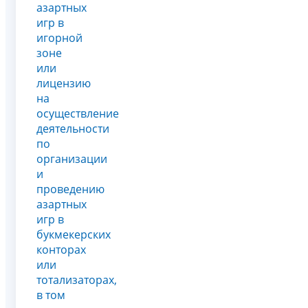
азартных
игр в
игорной
зоне
или
лицензию
на
осуществление
деятельности
по
организации
и
проведению
азартных
игр в
букмекерских
конторах
или
тотализаторах,
в том