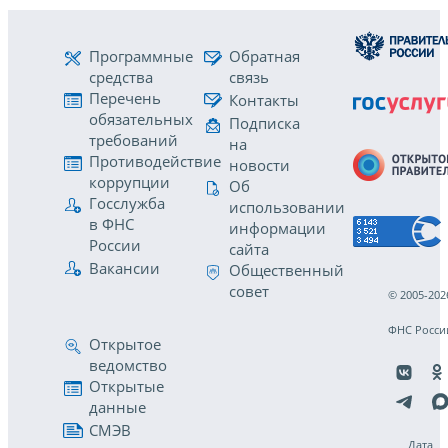
Программные
Обратная
средства
связь
Перечень
Контакты
обязательных
Подписка
требований
на
Противодействие
новости
коррупции
Об
Госслужба
использовании
в ФНС
информации
России
сайта
Вакансии
Общественный
совет
© 2005-202
ФНС Росси
Открытое
ведомство
Открытые
данные
СМЭВ
Дата