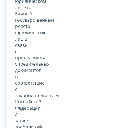
юридическом
лице в
Единый
государственный
реестр
юридических
лиц в
связи
с
приведением
учредительных
документов
в
соответствие
с
законодательством
Российской
Федерации,
а
также
требований