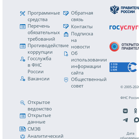
Программные
Обратная
средства
связь
Перечень
Контакты
обязательных
Подписка
требований
на
Противодействие
новости
коррупции
Об
Госслужба
использовании
в ФНС
информации
России
сайта
Вакансии
Общественный
совет
© 2005-202
ФНС Росси
Открытое
ведомство
Открытые
данные
СМЭВ
Дата
Аналитический
обновлени