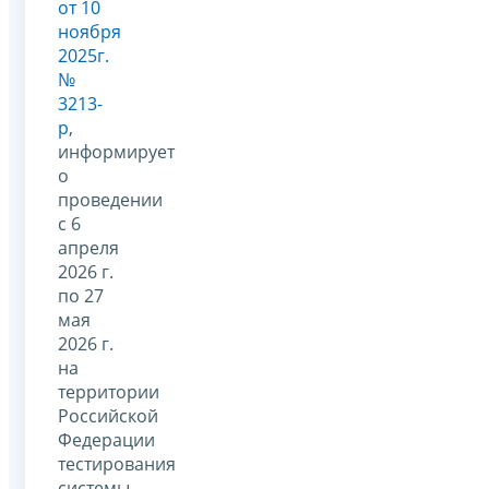
от 10
ноября
2025г.
№
3213-
р
,
информирует
о
проведении
с 6
апреля
2026 г.
по 27
мая
2026 г.
на
территории
Российской
Федерации
тестирования
системы