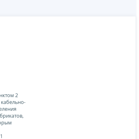
унктом 2
 кабельно-
еления
брикатов,
торым
 1