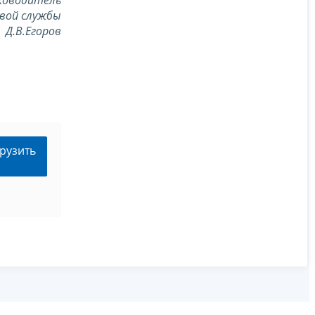
ководитель
вой службы
Д.В.Егоров
рузить