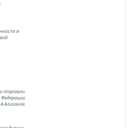
й
нности и
овой
и торговли
й Федерации
.А.Алиханов