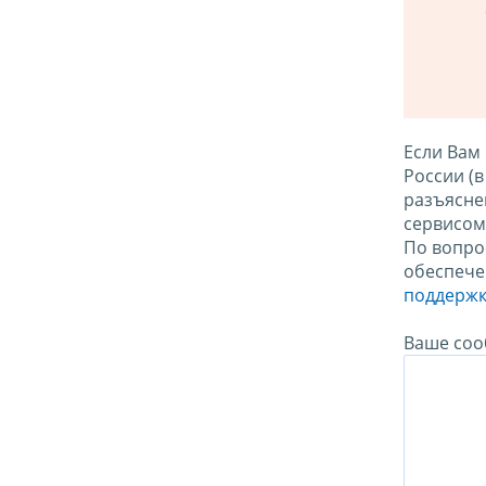
Если Вам
России (
разъясне
сервисо
По вопро
обеспече
поддержк
Ваше соо