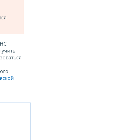
тся
ФНС
лучить
зоваться
ого
ческой