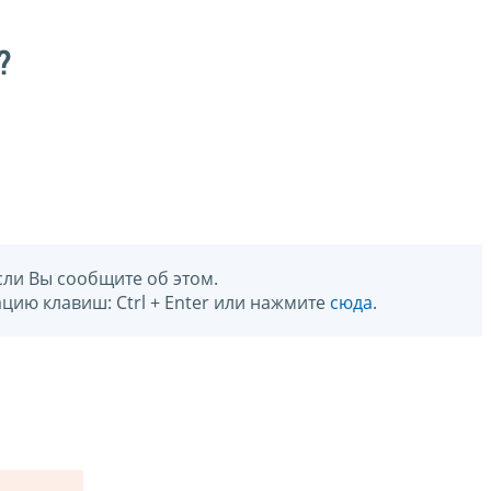
?
сли Вы сообщите об этом.
цию клавиш: Ctrl + Enter или нажмите
сюда
.