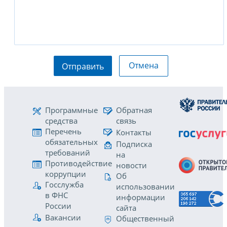
Отмена
Отправить
Программные
Обратная
средства
связь
Перечень
Контакты
обязательных
Подписка
требований
на
Противодействие
новости
коррупции
Об
Госслужба
использовании
в ФНС
информации
России
сайта
Вакансии
Общественный